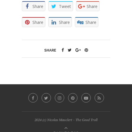
Share
Tweet
Share
Share
Share
Share
SHARE
2024 (c) Nicolas Mauclert - The Good Troll