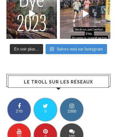
Suivez-moi sur Instagram
En voir plus...
LE TROLL SUR LES RÉSEAUX
210
0
2000
20
0
102