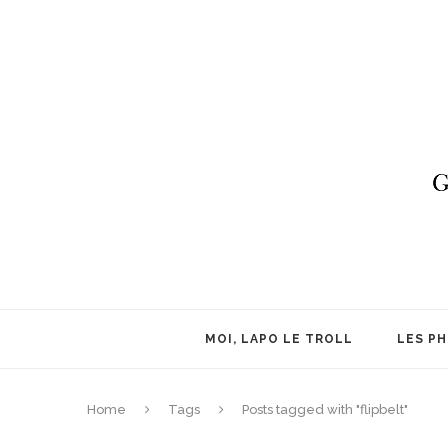
MOI, LAPO LE TROLL
LES P
Home
Tags
Posts tagged with "flipbelt"