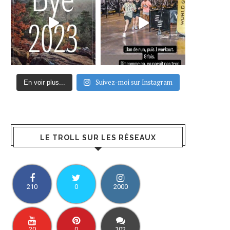
Suivez-moi sur Instagram
En voir plus...
LE TROLL SUR LES RÉSEAUX
210
0
2000
20
0
102