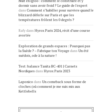
Nuit en igloo : comment le construire et y
dormir sans avoir froid ? Le guide de l'expert
dans
Comment s’habiller pour survivre quand le
blizzard déferle sur Paris et que les
températures frôlent les 0 degrés ?
Rafy
dans
Hyrox Paris 2024, récit d’une course
avortée
Exploration de grands espaces : Pourquoi pas
la Suède ? – Fabrique ton Voyage
dans
Un été
suédois, ode à la nature !
Test: balance Tanita BC-401 | Carnets
Nordiques
dans
Hyrox Paris 2023
Laponico
dans
Un comeback sous forme de
cloches (où comment je me suis mis aux
Kettlebells