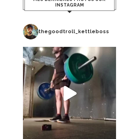
INSTAGRAM
thegoodtroll_kettleboss