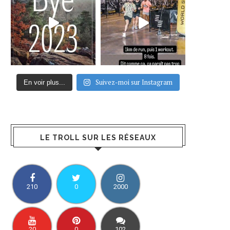
Suivez-moi sur Instagram
En voir plus...
LE TROLL SUR LES RÉSEAUX
210
0
2000
20
0
102