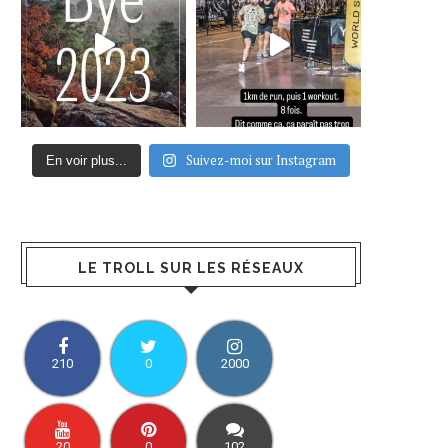
Suivez-moi sur Instagram
En voir plus...
LE TROLL SUR LES RÉSEAUX
210
0
2000
20
0
102