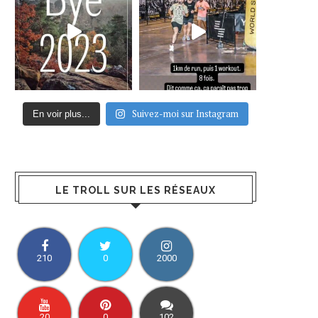
Suivez-moi sur Instagram
En voir plus...
LE TROLL SUR LES RÉSEAUX
210
0
2000
20
0
102