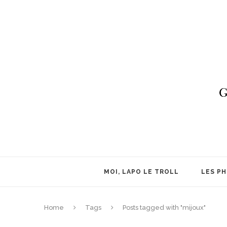
MOI, LAPO LE TROLL
LES P
Home
Tags
Posts tagged with "mijoux"