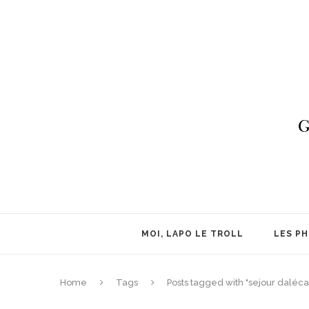
MOI, LAPO LE TROLL
LES P
Home
Tags
Posts tagged with "sejour daléca