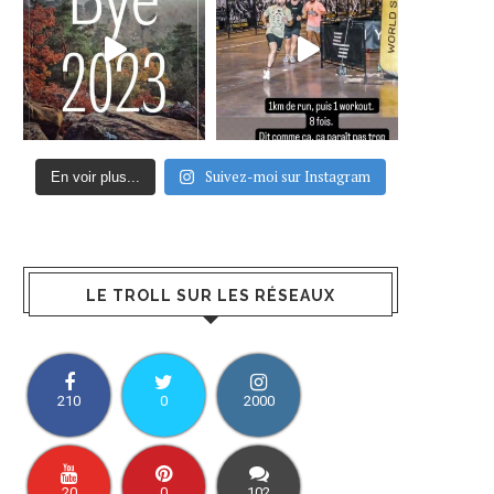
Suivez-moi sur Instagram
En voir plus...
LE TROLL SUR LES RÉSEAUX
210
0
2000
20
0
102