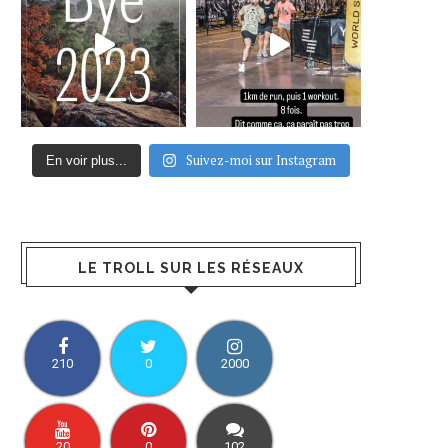
Suivez-moi sur Instagram
En voir plus...
LE TROLL SUR LES RÉSEAUX
210
0
2000
20
0
102