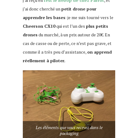
j’ai reçu en
test le Bebop de chez Parrot
, et
j’ai donc cherché un
petit drone pour
apprendre les bases
: je me suis tourné vers le
Cheerson CX10
qui est l’un des
plus petits
drones
du marché, à un prix autour de 20€. En
cas de casse ou de perte, ce n’est pas grave, et
comme il a très peu d’assistance,
on apprend
réellement à piloter.
Les éléments que vous recevez dans le
packaging