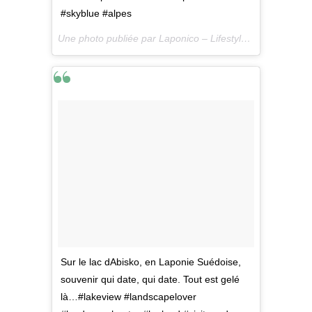
#skyblue #alpes
Une photo publiée par Laponico – Lifestyle & Outdoor (@laponico) le
Sur le lac dAbisko, en Laponie Suédoise,
souvenir qui date, qui date. Tout est gelé
là…#lakeview #landscapelover