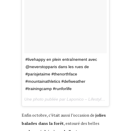
#livehappy en plein entraînement avec
@neverstopparis dans les rues de
#parisjetaime #thenorthface
#mountainathletics #defiweather
#trainingcamp #runforlife
Une photo publiée par Laponico – Lifestyle & Outdoor (@laponico) le
Enfin octobre, c’était aussi l’occasion de
jolies
balades dans la forêt
, entouré des belles