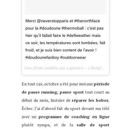
Merci @neverstopparis et #thenorthface
pour la #doudoune #thermoball : c’est pas
hier qu’il fallait faire le #defiweather mais
ce soir, les températures sont tombées, fait
froid, et je suis bien content de l’avoir !
#doudounefanboy #outdoorwear
Une photo publiée par Laponico – Lifestyle & Outdoor (@laponico) le
En tout cas, octobre a été pour moi une
période
de pause running, pause sport
tout court au
début du mois, histoire de
réparer les bobos
.
Échec. J’ai d’abord fait du sport devant ma télé
avec un
programme de coaching en ligne
plutôt sympa, et de la
salle de sport