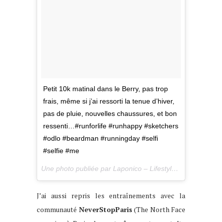
Petit 10k matinal dans le Berry, pas trop
frais, même si j’ai ressorti la tenue d’hiver,
pas de pluie, nouvelles chaussures, et bon
ressenti…#runforlife #runhappy #sketchers
#odlo #beardman #runningday #selfi
#selfie #me
Une photo publiée par Laponico – Lifestyle & Outdoor (@laponico) le
J’ai aussi repris les entraînements avec la
communauté
NeverStopParis
(The North Face