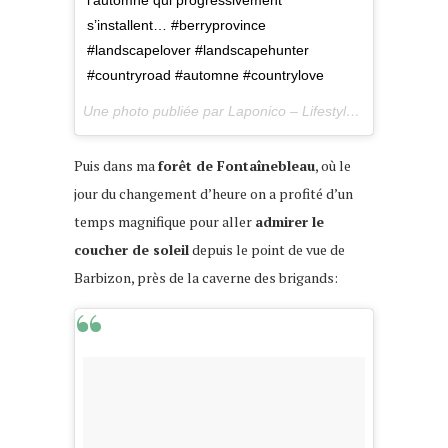
l’automne qui progressivement
s’installent… #berryprovince
#landscapelover #landscapehunter
#countryroad #automne #countrylove
Une photo publiée par Laponico – Lifestyle & Outdoor (@laponico) le
Puis dans ma
forêt de Fontaînebleau
, où le
jour du changement d’heure on a profité d’un
temps magnifique pour aller
admirer le
coucher de soleil
depuis le point de vue de
Barbizon, près de la caverne des brigands: