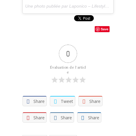
Une photo publiée par Laponico – Lifestyle & Outdoor (@laponico) le
Save
0
Évaluation de l'articl
e
Share
Tweet
Share
Share
Share
Share