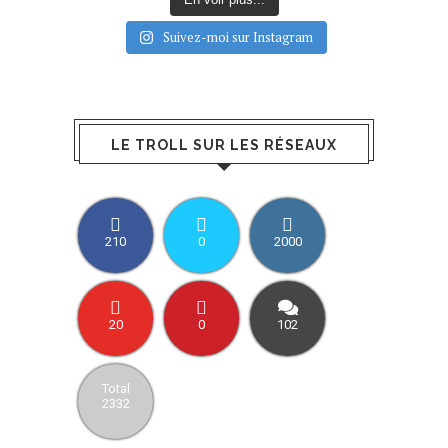
Suivez-moi sur Instagram
LE TROLL SUR LES RÉSEAUX
210
0
2000
20
0
102
Total
2332