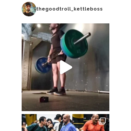
thegoodtroll_kettleboss