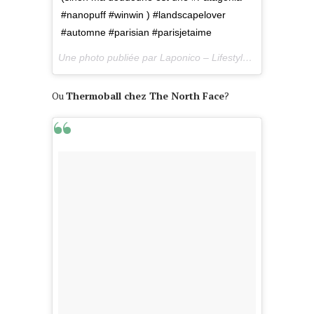
#nanopuff #winwin ) #landscapelover
#automne #parisian #parisjetaime
Une photo publiée par Laponico – Lifestyle & Outdoor (@laponico) le
Ou
Thermoball chez The North Face
?