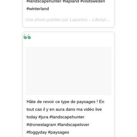
#landscapehunter #lapland #visitsweden
#winterland
Une photo publiée par Laponico – Lifestyle & Outdoor (@laponico) le
Hâte de revoir ce type de paysages ! En
tout cas il y en aura dans ma vidéo live
today #jura #landscapehunter
#dronestagram #landscapelover
#foggyday #paysages