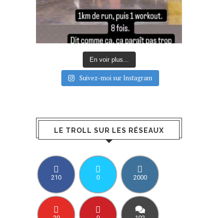
En voir plus...
Suivez-moi sur Instagram
LE TROLL SUR LES RÉSEAUX
210
0
2000
20
0
102