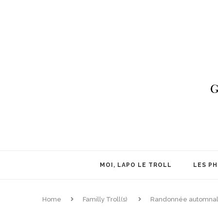
MOI, LAPO LE TROLL
LES P
Home
Familly Troll(s)
Randonnée automnale