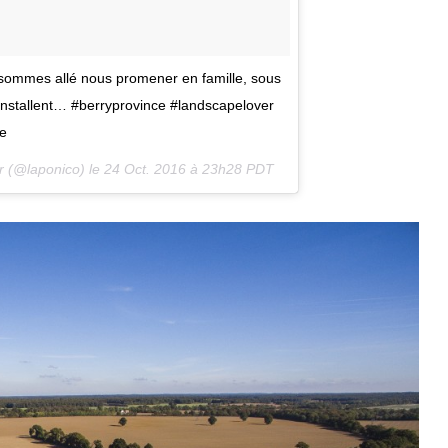
us sommes allé nous promener en famille, sous
’installent… #berryprovince #landscapelover
ve
r (@laponico) le
24 Oct. 2016 à 23h28 PDT