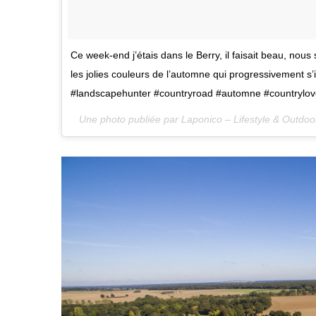
Ce week-end j’étais dans le Berry, il faisait beau, no
les jolies couleurs de l’automne qui progressivement s
#landscapehunter #countryroad #automne #countrylo
Une photo publiée par Laponico – Lifestyle & Outdoo