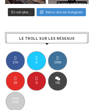
Suivez-moi sur Instagram
En voir plus...
LE TROLL SUR LES RÉSEAUX
210
0
2000
20
0
102
Total
2332