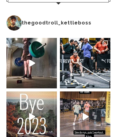
thegoodtroll_kettleboss