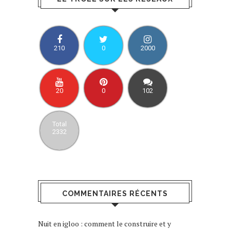
210
0
2000
20
0
102
Total
2332
COMMENTAIRES RÉCENTS
Nuit en igloo : comment le construire et y