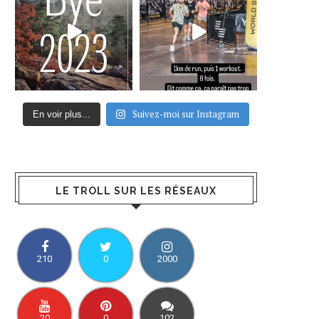
Suivez-moi sur Instagram
En voir plus...
LE TROLL SUR LES RÉSEAUX
210
0
2000
20
0
102