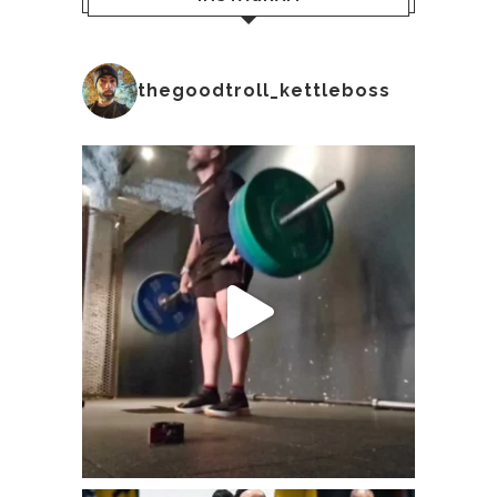
thegoodtroll_kettleboss