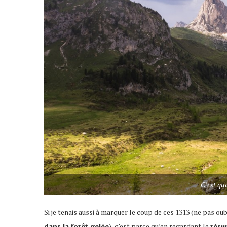
C’est qu
Si je tenais aussi à marquer le coup de ces 1313 (ne pas ou
dans la forêt gelée
), c’est parce qu’en regardant le
résu