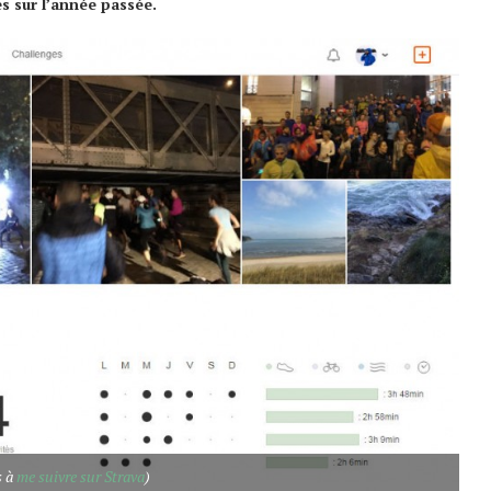
s sur l’année passée.
s à
me suivre sur Strava
)