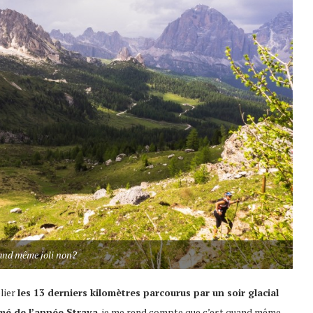
and même joli non?
blier
les 13 derniers kilomètres parcourus par un soir glacial
mé de l’année Strava
, je me rend compte que c’est quand même