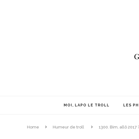
MOI, LAPO LE TROLL
LES P
Home
Humeur de troll
1300. Bim, allô 2017 