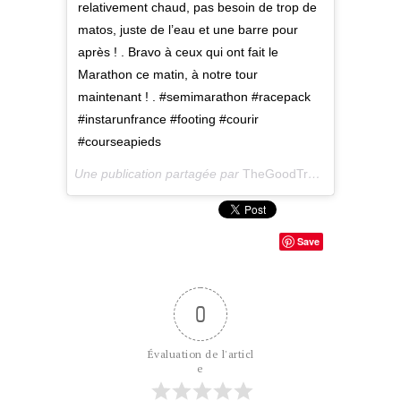
relativement chaud, pas besoin de trop de
matos, juste de l’eau et une barre pour
après ! . Bravo à ceux qui ont fait le
Marathon ce matin, à notre tour
maintenant ! . #semimarathon #racepack
#instarunfrance #footing #courir
#courseapieds
Une publication partagée par
TheGoodTroll
(@thegoodtrol
Save
0
Évaluation de l'articl
e