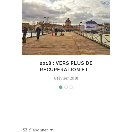
2018 : VERS PLUS DE
A V
RÉCUPÉRATION ET...
6 février 2018
S’abonner