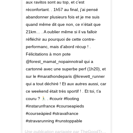
aux ravitos sont au top, et c’est
réconfortant. . 1h57 au final, j’ai pensé
abandonner plusieurs fois et je me suis
quand même dit que non, ce n’était que
21km… . A oublier même si il va falloir
réfléchir au pourquoi de cette contre-
performanc, mais d’abord récup ! .
Félicitations à mon pote
@forest_mamat_nopainnotrail qui a
cartonné avec une superbe perf (1h20), et
sur le #marathondeparis @krevett_runner
qui a tout déchiré ! Et aux autres aussi, car
ce weekend était très sportif ! . Et toi, t’a
couru ?
. #courir #footing
#instarunfrance #courseapieds
#courseàpied #stravafrance
#stravarunning #runstoppable
Une publication partagée par
TheGoodTroll
(@thegoodtrol