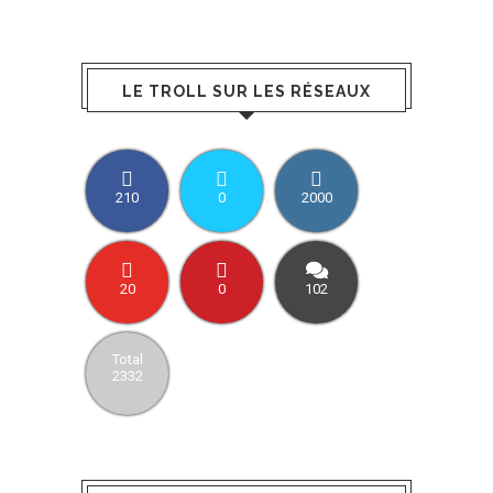
LE TROLL SUR LES RÉSEAUX
210
0
2000
20
0
102
Total
2332