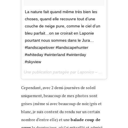
La nature fait quand même très bien les
choses, quand elle recouvre tout d’une
couche de neige pure, comme le ciel d’un
bleu parfait…on se croirait en Laponie
pourtant nous sommes dans le Jura…
#landscapelover #landscapehunter
#whiteday #winterland #winterday
#skyview
Une publication partagée par Laponico – Lifestyle & Outdoor (@laponico) le
Cependant, avec 2 demi-journées de soleil
uniquement, beaucoup de mes photos sont
grises (même si avec beaucoup de noir/gris et
blanc, je suis content du rendu sur un certain
nombre d’entre elle) et une
balade coup de
cœur
le dernier jour- où j’ai mitraillé et admiré