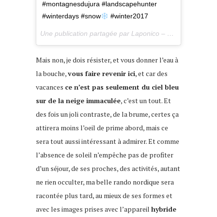
#montagnesdujura #landscapehunter
#winterdays #snow
#winter2017
Une publication partagée par Laponico – Lifestyle & Outdoor (@laponico) le
Mais non, je dois résister, et vous donner l’eau à
la bouche,
vous faire revenir ici
, et car des
vacances
ce n’est pas seulement du ciel bleu
sur de la neige immaculée
, c’est un tout. Et
des fois un joli contraste, de la brume, certes ça
attirera moins l’oeil de prime abord, mais ce
sera tout aussi intéressant à admirer. Et comme
l’absence de soleil n’empêche pas de profiter
d’un séjour, de ses proches, des activités, autant
ne rien occulter, ma belle rando nordique sera
racontée plus tard, au mieux de ses formes et
avec les images prises avec l’appareil
hybride