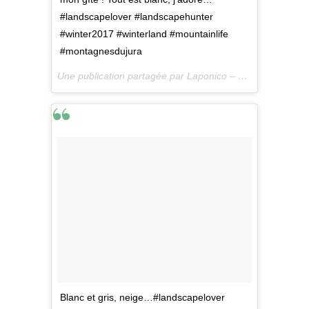
#landscapelover #landscapehunter
#winter2017 #winterland #mountainlife
#montagnesdujura
Une publication partagée par Laponico – Lifestyle & Outdoor (@laponico) le
Blanc et gris, neige…#landscapelover