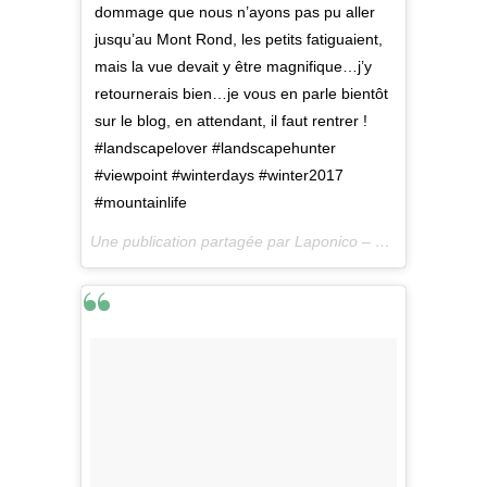
dommage que nous n’ayons pas pu aller
jusqu’au Mont Rond, les petits fatiguaient,
mais la vue devait y être magnifique…j’y
retournerais bien…je vous en parle bientôt
sur le blog, en attendant, il faut rentrer !
#landscapelover #landscapehunter
#viewpoint #winterdays #winter2017
#mountainlife
Une publication partagée par Laponico – Lifestyle & Outdoor (@laponico) le