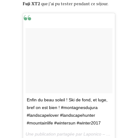
Fuji XT2
que j’ai pu tester pendant ce séjour.
Enfin du beau soleil ! Ski de fond, et luge,
bref on est bien ! #montagnesdujura
#landscapelover #landscapehunter
#mountainlife #wintersun #winter2017
Une publication partagée par Laponico – Lifestyle & Outdoor (@laponico) le