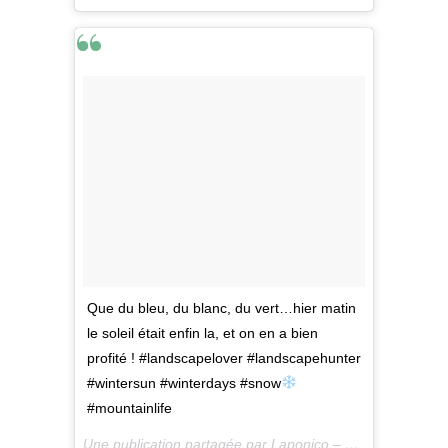
Que du bleu, du blanc, du vert…hier matin
le soleil était enfin la, et on en a bien
profité ! #landscapelover #landscapehunter
#wintersun #winterdays #snow
#mountainlife
Une publication partagée par Laponico – Lifestyle & Outdoor (@laponico) le