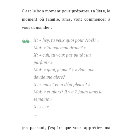
C’est le bon moment pour
préparer sa liste
, le
moment où famille, amis, vont commencer à
vous demander :
X: « hey, tu veux quoi pour Noël? »
Moi: « ?n nouveau drone? »
X: « euh, tu veux pas plutôt un
parfum? »
Moi: « quoi, je pue? » « Bon, une
doudoune alors?
X: « mais t’en a déjà pleins ! »
Moi: « et alors? Il y a 7 jours dans la
semaine »
X: « … »
…
(en passant, j’espère que vous appréciez ma