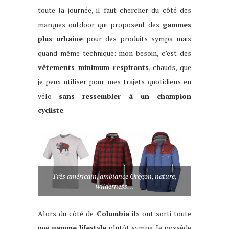
toute la journée, il faut chercher du côté des
marques outdoor qui proposent des
gammes
plus urbaine
pour des produits sympa mais
quand même technique: mon besoin, c’est des
vêtements minimum respirants
, chauds, que
je peux utiliser pour mes trajets quotidiens en
vélo
sans ressembler à un champion
cycliste
.
Très américain, ambiance Orégon, nature,
wilderness…
Alors du côté de
Columbia
ils ont sorti toute
une
gamme lifestyle
plutôt sympa. Je possède