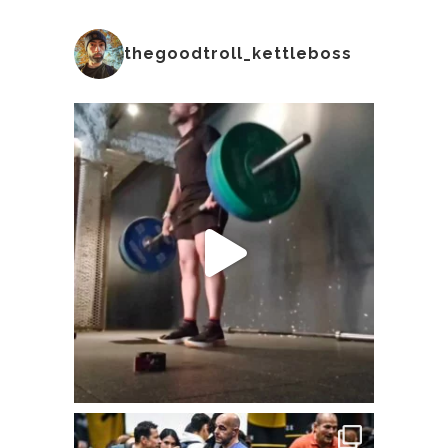
thegoodtroll_kettleboss