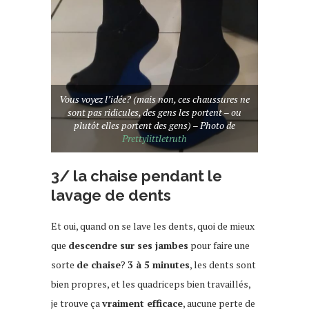
Vous voyez l’idée? (mais non, ces chaussures ne
sont pas ridicules, des gens les portent – ou
plutôt elles portent des gens) – Photo de
Prettylittletruth
3/ la chaise pendant le
lavage de dents
Et oui, quand on se lave les dents, quoi de mieux
que
descendre sur ses jambes
pour faire une
sorte
de chaise
?
3 à 5 minutes
, les dents sont
bien propres, et les quadriceps bien travaillés,
je trouve ça
vraiment efficace
, aucune perte de