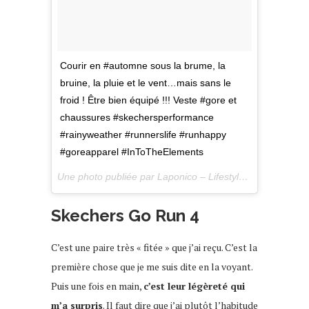
Courir en #automne sous la brume, la
bruine, la pluie et le vent…mais sans le
froid ! Être bien équipé !!! Veste #gore et
chaussures #skechersperformance
#rainyweather #runnerslife #runhappy
#goreapparel #InToTheElements
Une photo publiée par Laponico – Lifestyle & Outdoor (@laponico) le
Skechers Go Run 4
C’est une paire très « fitée » que j’ai reçu. C’est la
première chose que je me suis dite en la voyant.
Puis une fois en main,
c’est leur légèreté qui
m’a surpris
. Il faut dire que j’ai plutôt l’habitude