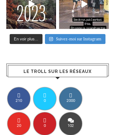
Suivez-moi sur Instagram
En voir plus...
LE TROLL SUR LES RÉSEAUX
210
0
2000
20
0
102