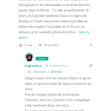
Instagram et me demandais si tu allais bientôt
partir dans le Nord… J’y suis actuellement 16
jours, en Laponie suédoise. Dans la région de
Kiruna, à l’écart, une petite maison perdue au
milieu des sapins! Au plaisir de te lire ici ou
ailleurs, je te souhaite plein de belles
…
Lire la
suite »
Répondre
0
Auteur
Laponico
6 années il y a
Répondre à
Séverine
L’important c’est de réussir à faire ce qu’on
aime, ce qu’on a envie de faire, et pouvoir en
vivre.
Pas de voyage/séjour de prévu pour
l’instant, avec les 3 petits c’est compliqué
(cher surtout) donc on verra…
En tout cas merci, ton message me fait