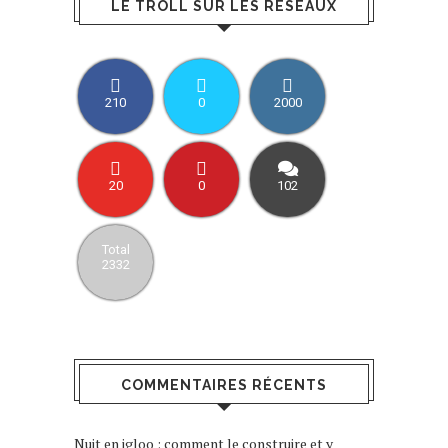
LE TROLL SUR LES RÉSEAUX
210
0
2000
20
0
102
Total
2332
COMMENTAIRES RÉCENTS
Nuit en igloo : comment le construire et y