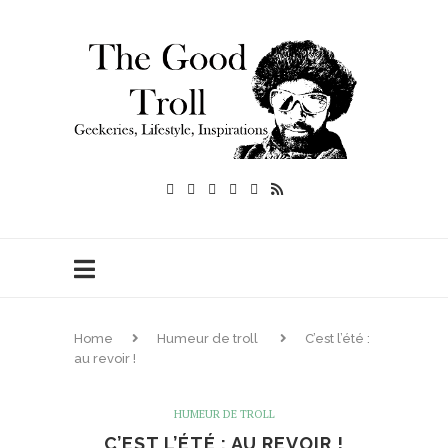
Home
Humeur de troll
C’est l’été :
au revoir !
HUMEUR DE TROLL
C’EST L’ÉTÉ : AU REVOIR !