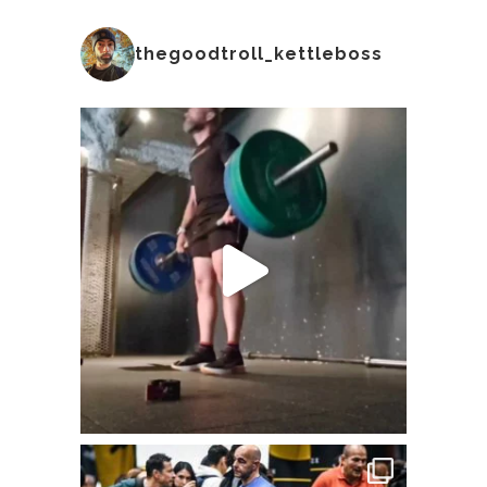
thegoodtroll_kettleboss