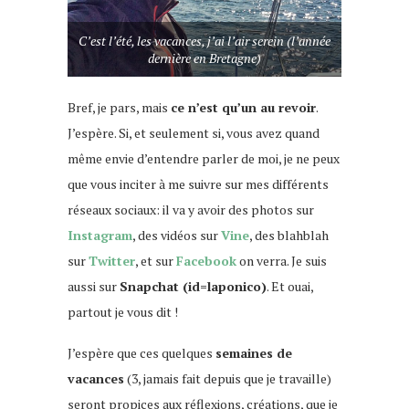
C’est l’été, les vacances, j’ai l’air serein (l’année
dernière en Bretagne)
Bref, je pars, mais
ce n’est qu’un au revoir
.
J’espère. Si, et seulement si, vous avez quand
même envie d’entendre parler de moi, je ne peux
que vous inciter à me suivre sur mes différents
réseaux sociaux: il va y avoir des photos sur
Instagram
, des vidéos sur
Vine
, des blahblah
sur
Twitter
, et sur
Facebook
on verra. Je suis
aussi sur
Snapchat (id=laponico)
. Et ouai,
partout je vous dit !
J’espère que ces quelques
semaines de
vacances
(3, jamais fait depuis que je travaille)
seront propices aux réflexions, créations, que je