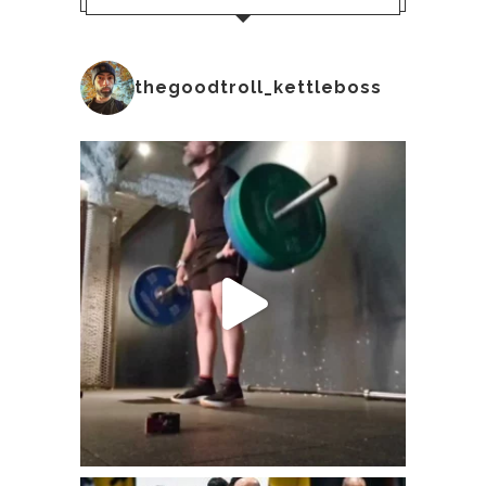
thegoodtroll_kettleboss