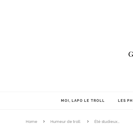
MOI, LAPO LE TROLL
LES P
Home
Humeur de troll
Été studieux…