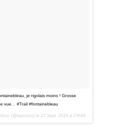
ntainebleau, je rigolais moins ! Grosse
de vue… #Trail #fontainebleau
utdoor (@laponico) le
22 Sept. 2015 à 23h44 PDT