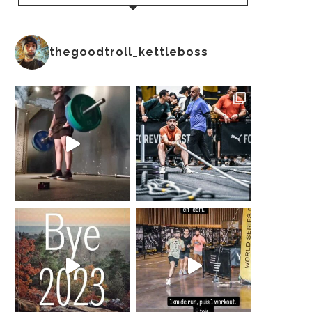
thegoodtroll_kettleboss