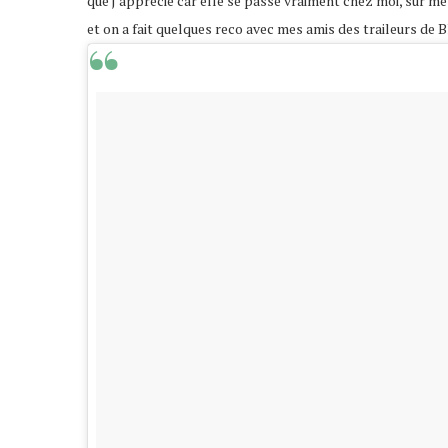
que j’apprécie car elle se passe vraiment chez moi, sur mes t
et on a fait quelques reco avec mes amis des traileurs de B