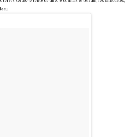
erres serais-je tenté de dire. Je connais le terrain, les difficultés,
leau.