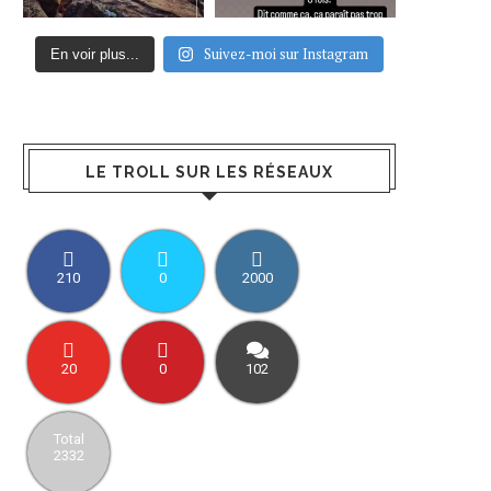
Suivez-moi sur Instagram
En voir plus...
LE TROLL SUR LES RÉSEAUX
210
0
2000
20
0
102
Total
2332