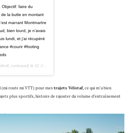
Objectif: faire du
 de la butte en montant
 c’est marrant Montmartre
aud, bien lourd, je n’avais
 lundi, et j’ai récupéré
france #courir #footing
ieds
roll_runtravel) le
11 Juil. 2019 à 9 :32 PDT
l
(mi route mi VTT) pour mes
trajets Vélotaf
, ce qui m’a bien
ajets plus sportifs, histoire de rajouter du volume d’entraînement