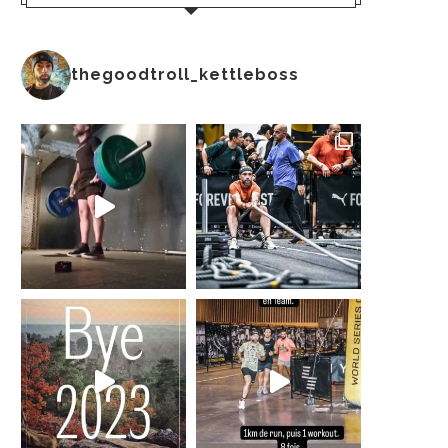
thegoodtroll_kettleboss