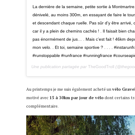
La dernière de la semaine, petite sortie à Montmartre. 
dénivelé, au moins 300m, en essayant de faire le tour
et descendant chaque ruelle. Pas sûr d’y être arrivé,
car il y a plein de chemins cachés ! . Il faisait bien ch
pas énormément de jus… . Mais c’est fait ! 46km depuis
mon velo. . Et toi, semaine sportive ? . . . . #instarun
#runstoppable #runfrance #runningfrance #courseap
Une publication partagée par
TheGoodTroll
(@thegoodt
Au printemps je me suis également acheté un
vélo Grave
motivé avec
15 à 30km par jour de vélo
dont certains tr
complémentaire.