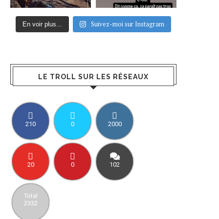
Suivez-moi sur Instagram
En voir plus...
LE TROLL SUR LES RÉSEAUX
210
0
2000
20
0
102
Total
2332