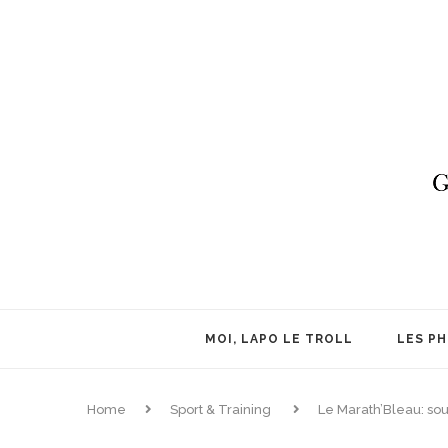
MOI, LAPO LE TROLL
LES P
Home
Sport & Training
Le Marath’Bleau: souf