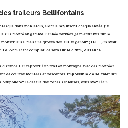
des traileurs Bellifontains
 presque dans mon jardin, alors je m’y inscrit chaque année. J’ai
e suis monté en gamme. L’année dernière, je m’étais mis sur le
pas monstrueuse, mais une grosse douleur au genoux (TFL…) m’avait
d. Le 35km étant complet, ce sera
sur le 42km, distance
es distance. Par rapport à un trail en montagne avec des montées
ment de courtes montées et descentes.
Impossible de se caler sur
ns. Saupoudrez la dessus des zones sableuses, vous avez là un